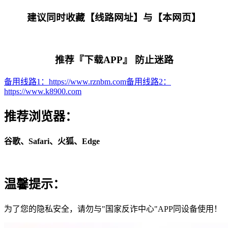
建议同时收藏【线路网址】与【本网页】
推荐『下载APP』 防止迷路
备用线路
1
：
https://www.rznbm.com
备用线路
2
：
https://www.k8900.com
推荐浏览器：
谷歌、Safari、火狐、Edge
温馨提示：
为了您的隐私安全，请勿与"国家反诈中心"APP同设备使用！