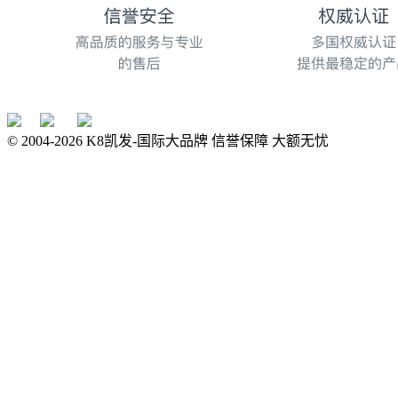
© 2004-
2026
K8凯发-国际大品牌 信誉保障 大额无忧