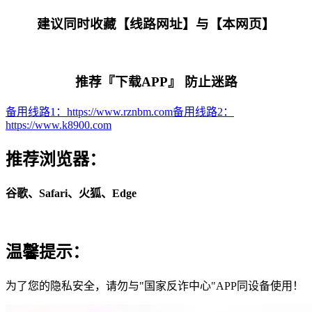
建议同时收藏【线路网址】与【本网页】
推荐『下载APP』 防止迷路
备用线路
1
：
https://www.rznbm.com
备用线路
2
：
https://www.k8900.com
推荐浏览器：
谷歌、Safari、火狐、Edge
温馨提示：
为了您的隐私安全，请勿与"国家反诈中心"APP同设备使用！