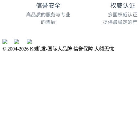
© 2004-
2026
K8凯发-国际大品牌 信誉保障 大额无忧