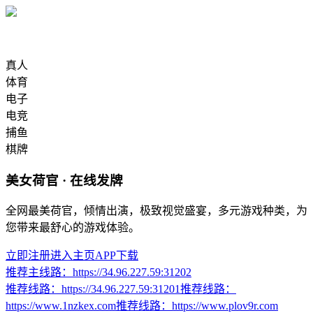
真人
体育
电子
电竞
捕鱼
棋牌
美女荷官 · 在线发牌
全网最美荷官，倾情出演，极致视觉盛宴，多元游戏种类，为
您带来最舒心的游戏体验。
立即注册
进入主页
APP下载
推荐主线路：
https://34.96.227.59:31202
推荐线路：
https://34.96.227.59:31201
推荐线路：
https://www.1nzkex.com
推荐线路：
https://www.plov9r.com